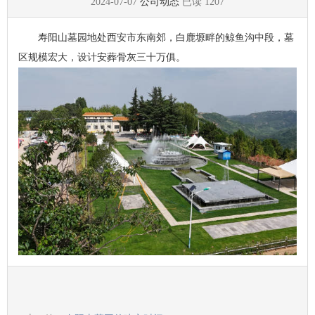
2024-07-07
公司动态
已读
1207
寿阳山墓园地处西安市东南郊，白鹿塬畔的鲸鱼沟中段，墓
区规模宏大，设计安葬骨灰三十万俱。